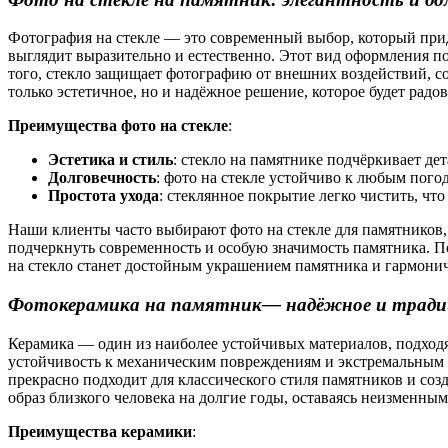
Фотография на стекле — это современный выбор, который прида
выглядит выразительно и естественно. Этот вид оформления п
того, стекло защищает фотографию от внешних воздействий, со
только эстетичное, но и надёжное решение, которое будет радов
Преимущества фото на стекле
:
Эстетика и стиль
: стекло на памятнике подчёркивает де
Долговечность
: фото на стекле устойчиво к любым пог
Простота ухода
: стеклянное покрытие легко чистить, что
Наши клиенты часто выбирают фото на стекле для памятников,
подчеркнуть современность и особую значимость памятника. П
на стекло станет достойным украшением памятника и гармони
Фотокерамика на памятник— надёжное и тради
Керамика — один из наиболее устойчивых материалов, подходя
устойчивость к механическим повреждениям и экстремальным т
прекрасно подходит для классического стиля памятников и со
образ близкого человека на долгие годы, оставаясь неизменны
Преимущества керамики
: