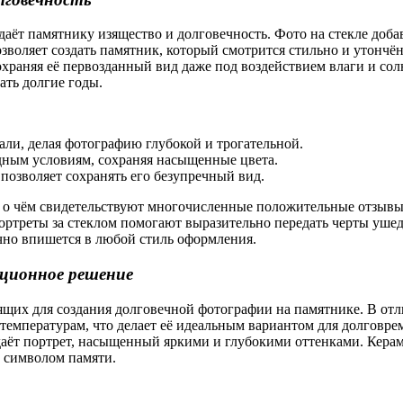
ёт памятнику изящество и долговечность. Фото на стекле добав
озволяет создать памятник, который смотрится стильно и утончё
храняя её первозданный вид даже под воздействием влаги и солн
ать долгие годы.
тали, делая фотографию глубокой и трогательной.
одным условиям, сохраняя насыщенные цвета.
 позволяет сохранять его безупречный вид.
 о чём свидетельствуют многочисленные положительные отзывы. 
ортреты за стеклом помогают выразительно передать черты ушед
чно впишется в любой стиль оформления.
ционное решение
щих для создания долговечной фотографии на памятнике. В отл
емпературам, что делает её идеальным вариантом для долговре
здаёт портрет, насыщенный яркими и глубокими оттенками. Кер
м символом памяти.