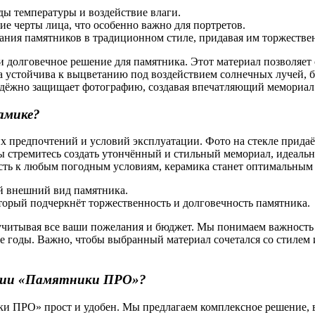
ды температуры и воздействие влаги.
ие черты лица, что особенно важно для портретов.
дания памятников в традиционном стиле, придавая им торжестве
и долговечное решение для памятника. Этот материал позволяет с
ка устойчива к выцветанию под воздействием солнечных лучей, 
адёжно защищает фотографию, создавая впечатляющий мемориал
амике?
х предпочтений и условий эксплуатации. Фото на стекле придаёт
 вы стремитесь создать утончённый и стильный мемориал, идеал
вость к любым погодным условиям, керамика станет оптимальны
ий внешний вид памятника.
оторый подчеркнёт торжественность и долговечность памятника.
читывая все ваши пожелания и бюджет. Мы понимаем важность 
ие годы. Важно, чтобы выбранный материал сочетался со стилем
ании «Памятники ПРО»?
и ПРО» прост и удобен. Мы предлагаем комплексное решение, в