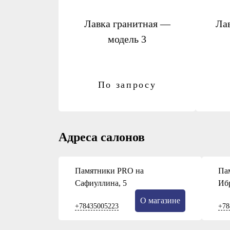
Лавка гранитная —
Лав
модель 3
По запросу
Адреса салонов
Памятники PRO на
Па
Сафиуллина, 5
Иб
О магазине
+78435005223
+78