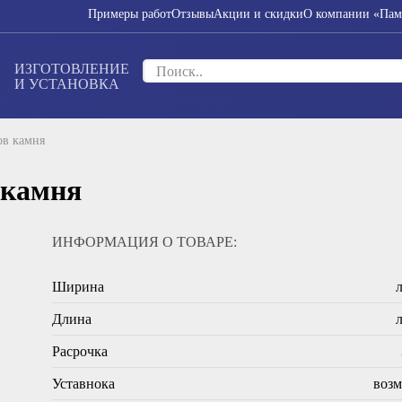
Примеры работ
Отзывы
Акции и скидки
О компании «Пам
ИЗГОТОВЛЕНИЕ
И УСТАНОВКА
ов камня
 камня
ИНФОРМАЦИЯ О ТОВАРЕ:
Ширина
Длина
Расрочка
Уставнока
воз