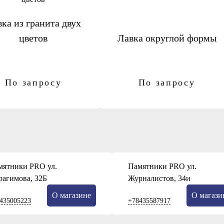
ка из гранита двух
цветов
Лавка округлой формы
По запросу
По запросу
мятники PRO ул.
Памятники PRO ул.
рагимова, 32Б
Журналистов, 34и
О магазине
О магази
435005223
+78435587917