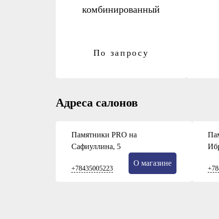
комбинированный
По запросу
Адреса салонов
Памятники PRO на
Па
Сафиуллина, 5
Иб
О магазине
+78435005223
+78