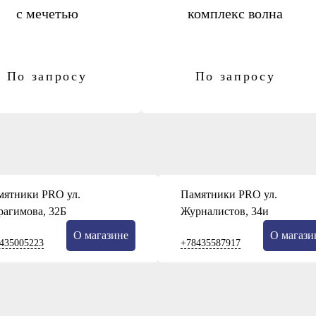
с мечетью
комплекс волна
По запросу
По запросу
мятники PRO ул.
Памятники PRO ул.
рагимова, 32Б
Журналистов, 34и
О магазине
О магази
435005223
+78435587917