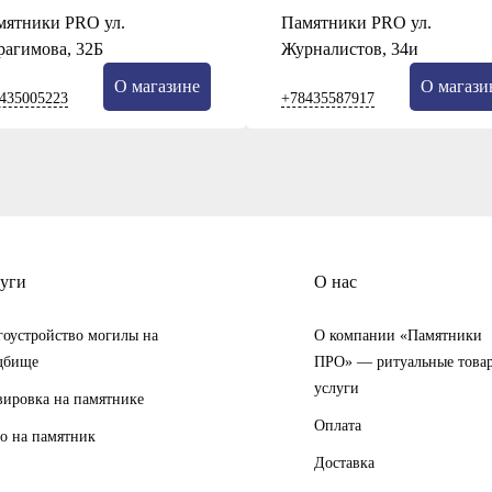
мятники PRO ул.
Памятники PRO ул.
рагимова, 32Б
Журналистов, 34и
О магазине
О магази
435005223
+78435587917
уги
О нас
гоустройство могилы на
О компании «Памятники
дбище
ПРО» — ритуальные това
услуги
вировка на памятнике
Оплата
о на памятник
Доставка