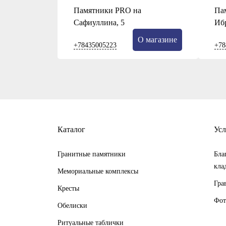
Памятники PRO на
Па
Сафиуллина, 5
Иб
О магазине
+78435005223
+78
Каталог
Усл
Гранитные памятники
Бла
кла
Мемориальные комплексы
Гра
Кресты
Фот
Обелиски
Ритуальные таблички