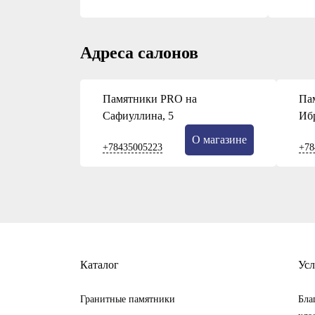
Адреса салонов
Памятники PRO на
Па
Сафиуллина, 5
Иб
О магазине
+78435005223
+78
Каталог
Усл
Гранитные памятники
Бла