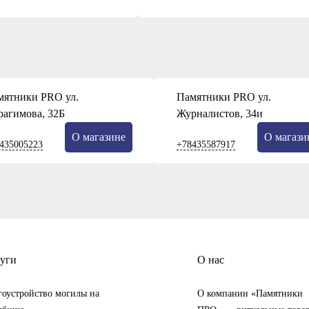
мятники PRO ул.
Памятники PRO ул.
рагимова, 32Б
Журналистов, 34и
О магазине
О магази
435005223
+78435587917
уги
О нас
гоустройство могилы на
О компании «Памятники