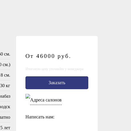
50 см.
От 46000
руб.
0 см.)
Итоговую цену уточняйте у менеджера
8 см.
Заказать
30 кг
иабаз
Адреса салонов
водск
Написать нам:
латно
5 лет