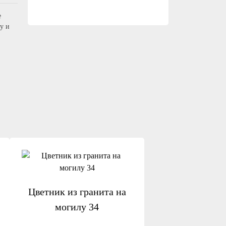
е
у и
Цветник из гранита на
могилу 34