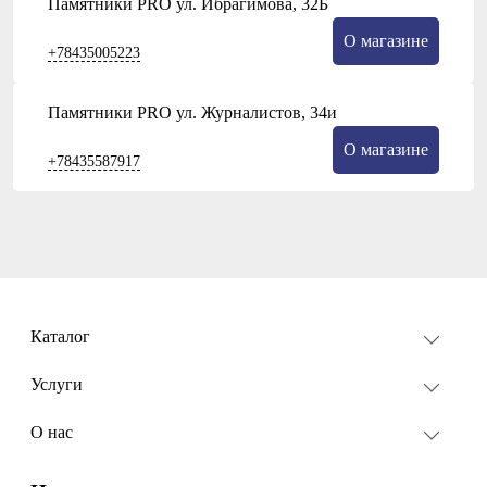
Памятники PRO ул. Ибрагимова, 32Б
О магазине
+78435005223
Памятники PRO ул. Журналистов, 34и
О магазине
+78435587917
Каталог
Услуги
О нас