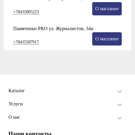
О магазине
+78435005223
Памятники PRO ул. Журналистов, 34и
О магазине
+78435587917
Каталог
Услуги
О нас
Наши контакты