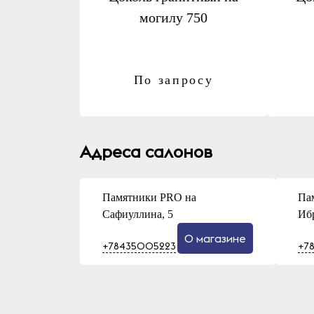
могилу 750
По запросу
Адреса салонов
Памятники PRO на
Па
Сафиуллина, 5
Иб
О магазине
+78435005223
+7