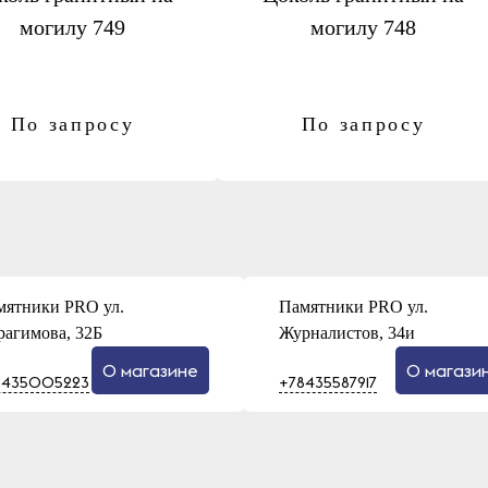
могилу 749
могилу 748
По запросу
По запросу
мятники PRO ул.
Памятники PRO ул.
рагимова, 32Б
Журналистов, 34и
О магазине
О магази
8435005223
+78435587917