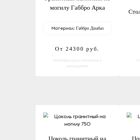
могилу Габбро Арка
Сто
Материал:
Габбро Диабаз
От 24300
руб.
Итоговую цену уточняйте у
И
менеджера
Цоколь гранитный на
Цо