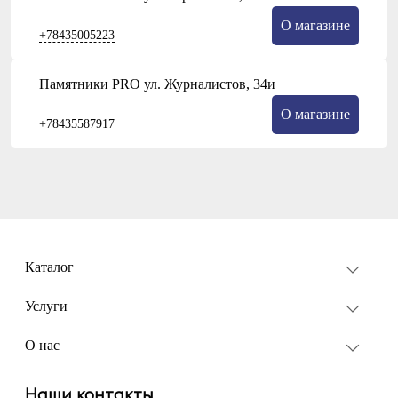
О магазине
+78435005223
Памятники PRO ул. Журналистов, 34и
О магазине
+78435587917
Каталог
Услуги
О нас
Наши контакты