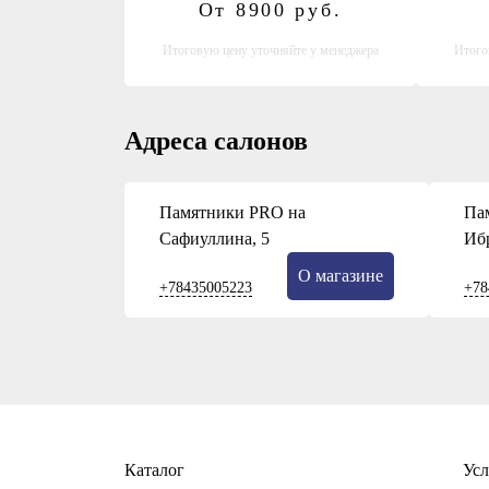
От 8900
руб.
Итоговую цену уточняйте у менеджера
Итого
Адреса салонов
Памятники PRO на
Па
Сафиуллина, 5
Иб
О магазине
+78435005223
+78
Каталог
Усл