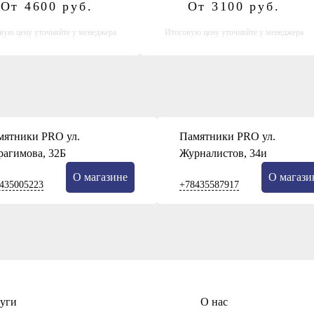
От 4600
руб.
От 3100
руб.
вую цену уточняйте у менеджера
Итоговую цену уточняйте у менеджера
мятники PRO ул.
Памятники PRO ул.
рагимова, 32Б
Журналистов, 34и
О магазине
О магази
435005223
+78435587917
уги
О нас