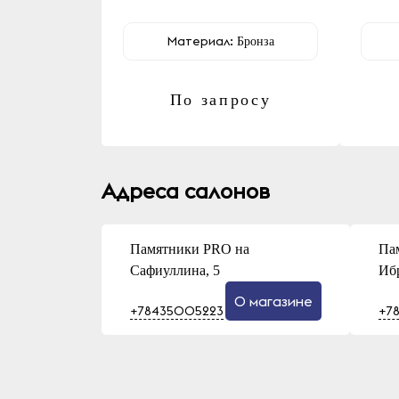
Материал:
Бронза
По запросу
Адреса салонов
Памятники PRO на
Па
Сафиуллина, 5
Иб
О магазине
+78435005223
+7