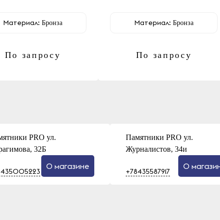
Материал:
Материал:
Бронза
Бронза
По запросу
По запросу
мятники PRO ул.
Памятники PRO ул.
рагимова, 32Б
Журналистов, 34и
О магазине
О магази
8435005223
+78435587917